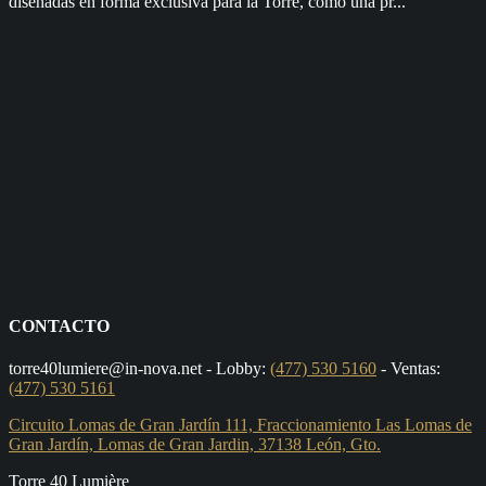
diseñadas en forma exclusiva para la Torre, como una pr...
CONTACTO
torre40lumiere@in-nova.net
- Lobby:
(477) 530 5160
- Ventas:
(477) 530 5161
Circuito Lomas de Gran Jardín 111, Fraccionamiento Las Lomas de
Gran Jardín, Lomas de Gran Jardin, 37138 León, Gto.
Torre 40 Lumière