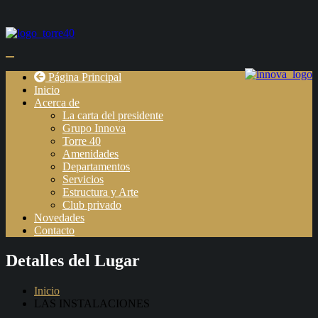
Página Principal
Inicio
Acerca de
La carta del presidente
Grupo Innova
Torre 40
Amenidades
Departamentos
Servicios
Estructura y Arte
Club privado
Novedades
Contacto
Detalles del Lugar
Inicio
LAS INSTALACIONES