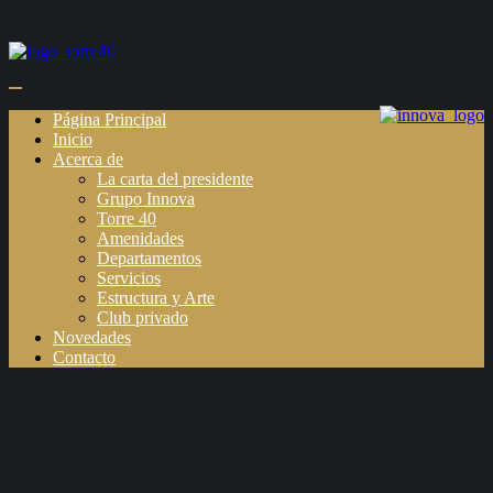
Página Principal
Inicio
Acerca de
La carta del presidente
Grupo Innova
Torre 40
Amenidades
Departamentos
Servicios
Estructura y Arte
Club privado
Novedades
Contacto