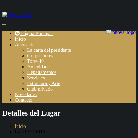
Página Principal
Inicio
Acerca de
La carta del presidente
Grupo Innova
Torre 40
Amenidades
Departamentos
Servicios
Estructura y Arte
Club privado
Novedades
Contacto
Detalles del Lugar
Inicio
LA HISTORIA