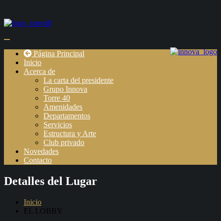
Página Principal
Inicio
Acerca de
La carta del presidente
Grupo Innova
Torre 40
Amenidades
Departamentos
Servicios
Estructura y Arte
Club privado
Novedades
Contacto
Detalles del Lugar
Inicio
EL LOBBY